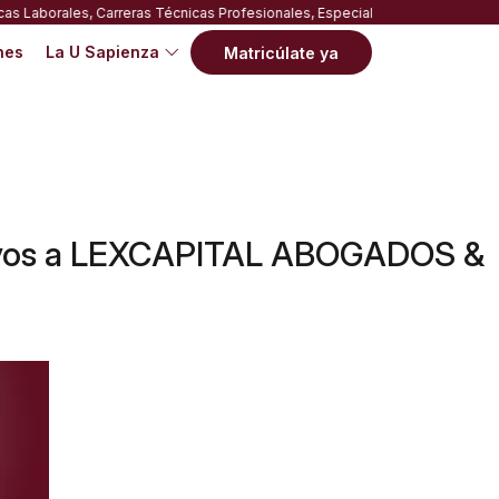
Carreras Técnicas Profesionales, Especializaciones Técnicas, Carreras Tecn
nes
La U Sapienza
Matricúlate ya
cativos a LEXCAPITAL ABOGADOS &