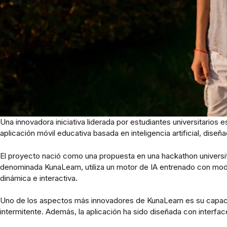
Una innovadora iniciativa liderada por estudiantes universitarios
aplicación móvil educativa basada en inteligencia artificial, dise
El proyecto nació como una propuesta en una hackathon universit
denominada KunaLearn, utiliza un motor de IA entrenado con mod
dinámica e interactiva.
Uno de los aspectos más innovadores de KunaLearn es su capacid
intermitente. Además, la aplicación ha sido diseñada con interfac