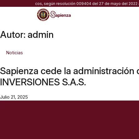
Skip
déuticos, según resolución 009404 del 27 de mayo del 2022 aprobada por el
to
content
Autor:
admin
Noticias
Sapienza cede la administració
INVERSIONES S.A.S.
Julio 21, 2025