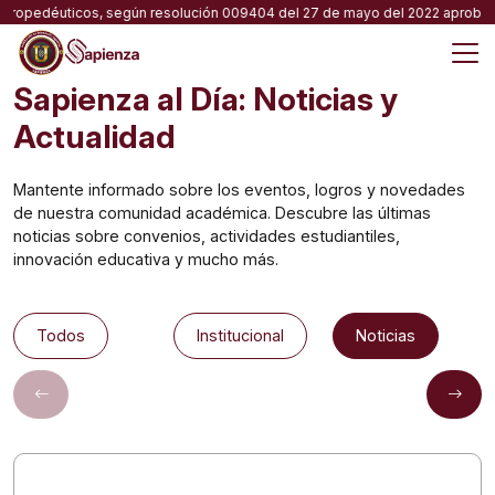
Skip
ropedéuticos, según resolución 009404 del 27 de mayo del 2022 aprobada por
to
content
M
Sapienza al Día: Noticias y
Actualidad
Mantente informado sobre los eventos, logros y novedades
de nuestra comunidad académica. Descubre las últimas
noticias sobre convenios, actividades estudiantiles,
innovación educativa y mucho más.
Todos
Institucional
Noticias