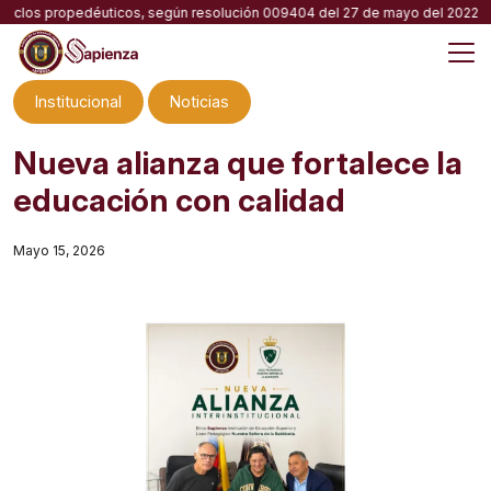
Skip
 ciclos propedéuticos, según resolución 009404 del 27 de mayo del 2022 ap
to
content
M
Institucional
Noticias
Nueva alianza que fortalece la
educación con calidad
Mayo 15, 2026