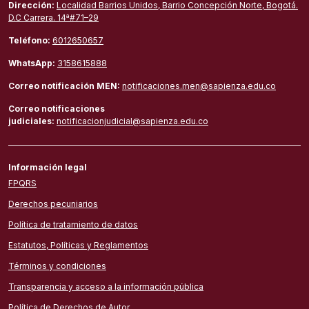
Dirección:
Localidad Barrios Unidos, Barrio Concepción Norte, Bogotá.
D.C Carrera. 14ª#71–29
Teléfono:
6012650657
WhatsApp:
3158615888
Correo notificación MEN:
notificaciones.men@sapienza.edu.co
Correo notificaciones
judiciales:
notificacionjudicial@sapienza.edu.co
Información legal
FPQRS
Derechos pecuniarios
Política de tratamiento de datos
Estatutos, Políticas y Reglamentos
Términos y condiciones
Transparencia y acceso a la información pública
Política de Derechos de Autor