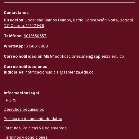
Contáctanos
Dirección:
Localidad Barrios Unidos, Barrio Concepción Norte, Bogotá.
D.C Carrera. 14ª#71–29
Teléfono:
6012650657
WhatsApp:
3158615888
Correo notificación MEN:
notificaciones.men@sapienza.edu.co
Correo notificaciones
judiciales:
notificacionjudicial@sapienza.edu.co
Información legal
FPQRS
Derechos pecuniarios
Política de tratamiento de datos
Estatutos, Políticas y Reglamentos
Términos y condiciones