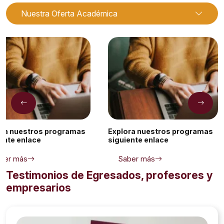
Nuestra Oferta Académica
ora nuestros programas
Explora nuestros programas
ente enlace
siguiente enlace
ber más
Saber más
Testimonios de Egresados, profesores y
empresarios