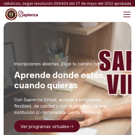
Skip
éuticos, según resolución 009404 del 27 de mayo del 2022 aprobada por el M
to
content
M
Inscripciones abiertas. ¡Elige tu camino hoy!
Aprende donde estés,
cuando quieras
Con Sapienza Virtual, accede a programas
flexibles, de calidad y con el respaldo de una
institución comprometida con tu formación.
Ver programas virtuales