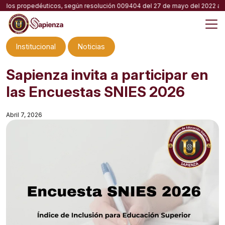
Skip
iclos propedéuticos, según resolución 009404 del 27 de mayo del 2022 apro
to
content
M
Institucional
Noticias
Sapienza invita a participar en
las Encuestas SNIES 2026
Abril 7, 2026