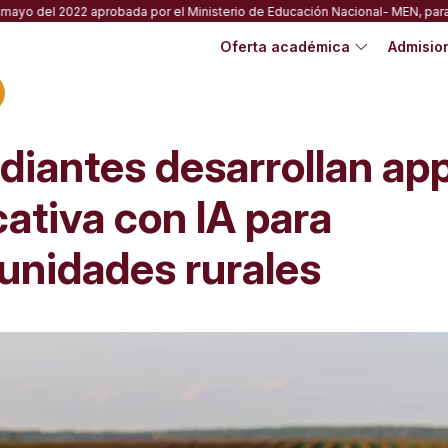
del 2022 aprobada por el Ministerio de Educación Nacional- MEN, para carr
Oferta académica
Admisio
diantes desarrollan ap
ativa con IA para
nidades rurales