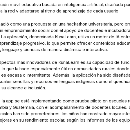
ción móvil educativa basada en inteligencia artificial, diseñada pa
a la red y adaptarse al ritmo de aprendizaje de cada usuario.
nació como una propuesta en una hackathon universitaria, pero pr
 un emprendimiento social con el apoyo de docentes e incubador
La aplicación, denominada KunaLearn, utiliza un motor de IA ent
prendizaje progresivo, lo que permite ofrecer contenidos educa
 lenguaje y ciencias de manera dinámica e interactiva.
spectos más innovadores de KunaLearn es su capacidad de func
, lo que la hace especialmente útil en comunidades rurales donde 
 es escasa o intermitente. Además, la aplicación ha sido diseñad
suales sencillas y recursos en lenguas indígenas como el quechua 
 su alcance e inclusión.
 la app se está implementando como prueba piloto en escuelas r
ombia y Guatemala, con el acompañamiento de docentes locales. 
niciales han sido prometedores: los niños han mostrado mayor inte
ejoras en su rendimiento escolar, según los informes de los equi