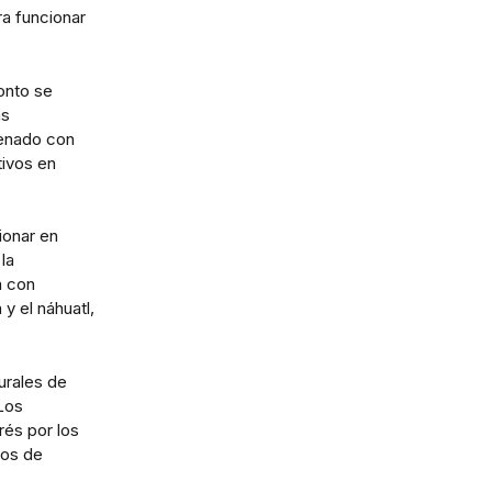
ra funcionar
onto se
as
renado con
tivos en
ionar en
la
a con
y el náhuatl,
urales de
Los
rés por los
pos de