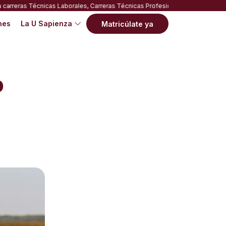
eras Técnicas Laborales, Carreras Técnicas Profesionales, Especializacione
nes
La U Sapienza
Matricúlate ya
p