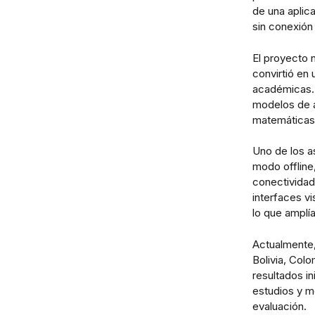
de una aplica
sin conexión 
El proyecto 
convirtió en
académicas. 
modelos de a
matemáticas,
Uno de los a
modo offline
conectividad
interfaces vi
lo que amplía
Actualmente,
Bolivia, Col
resultados i
estudios y m
evaluación.