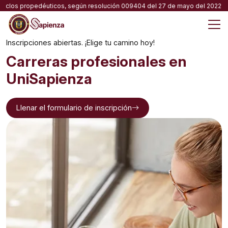
Skip
ciclos propedéuticos, según resolución 009404 del 27 de mayo del 2022 apr
to
content
M
Inscripciones abiertas. ¡Elige tu camino hoy!
Carreras profesionales en
UniSapienza
Llenar el formulario de inscripción