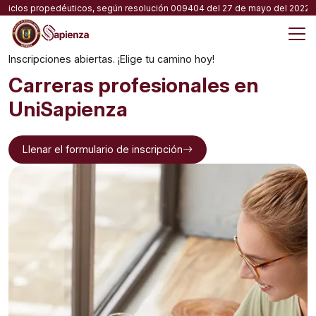
Skip
 ciclos propedéuticos, según resolución 009404 del 27 de mayo del 2022 apr
to
content
M
Inscripciones abiertas. ¡Elige tu camino hoy!
Carreras profesionales en
UniSapienza
Llenar el formulario de inscripción